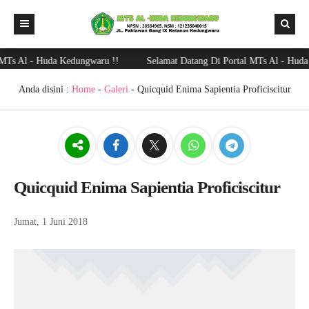
Ts Al - Huda Kedungwaru !!
Selamat Datang Di Portal MTs Al - Huda 
HOME
UJIAN
Anda disini :
Home
-
Galeri
- Quicquid Enima Sapientia Proficiscitur
KELULUSAN
RAPOR
PPDB
Quicquid Enima Sapientia Proficiscitur
Kepuasan dan Pengaduan
Jumat, 1 Juni 2018