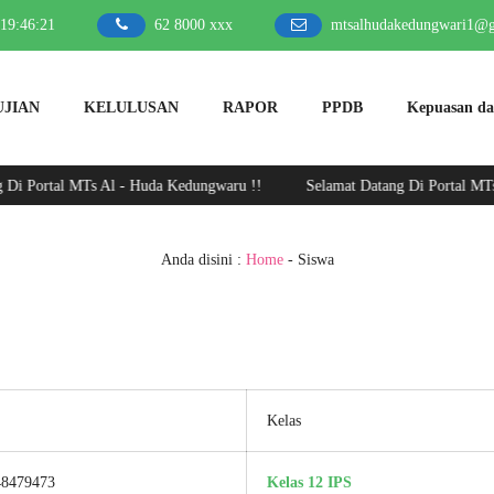
19
:
46
:
21
62 8000 xxx
mtsalhudakedungwari1@
UJIAN
KELULUSAN
RAPOR
PPDB
Kepuasan d
ortal MTs Al - Huda Kedungwaru !!
Selamat Datang Di Portal MTs Al -
Anda disini :
Home
-
Siswa
Kelas
48479473
Kelas 12 IPS