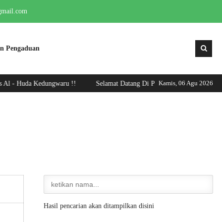
gmail.com
an Pengaduan
Kamis, 06 Agu 2026
 Huda Kedungwaru !!
Selamat Datang Di Portal MTs Al - Huda Kedungw
Hasil pencarian akan ditampilkan disini