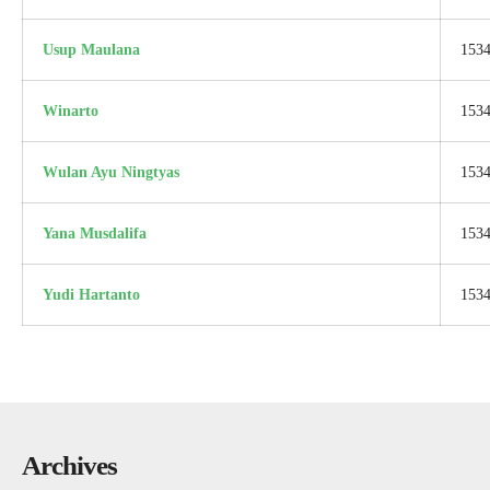
Usup Maulana
153
Winarto
153
Wulan Ayu Ningtyas
153
Yana Musdalifa
153
Yudi Hartanto
153
Archives