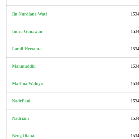
Iin Nurdiana Wati
153
Indra Gunawan
153
Landi Hertanto
153
Mahmuddin
153
Marlina Waluyo
153
Nadri’ani
153
Nadriani
153
Neng Diana
153