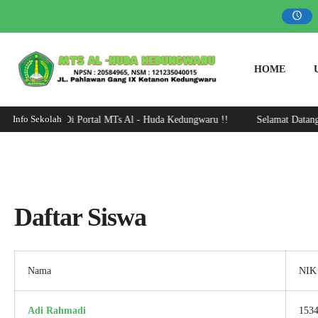
HOME
Info Sekolah
t Datang Di Portal MTs Al - Huda Kedungwaru !!
Selamat Datang Di P
Daftar Siswa
Nama
NIK
Adi Rahmadi
153