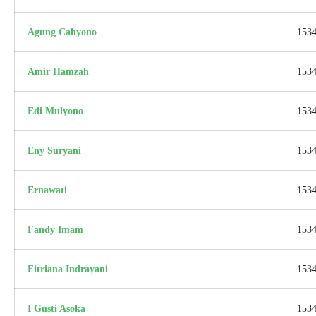
Agung Cahyono
153
Amir Hamzah
153
Edi Mulyono
153
Eny Suryani
153
Ernawati
153
Fandy Imam
153
Fitriana Indrayani
153
I Gusti Asoka
153