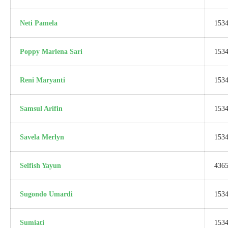
Neti Pamela
153
Poppy Marlena Sari
153
Reni Maryanti
153
Samsul Arifin
153
Savela Merlyn
153
Selfish Yayun
436
Sugondo Umardi
153
Sumiati
153