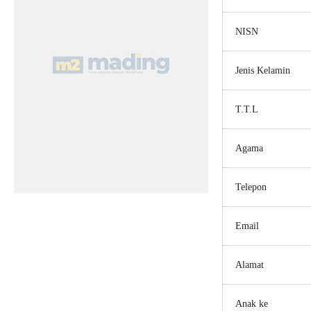
NISN
Jenis Kelamin
T.T.L
Agama
Telepon
Email
Alamat
Anak ke