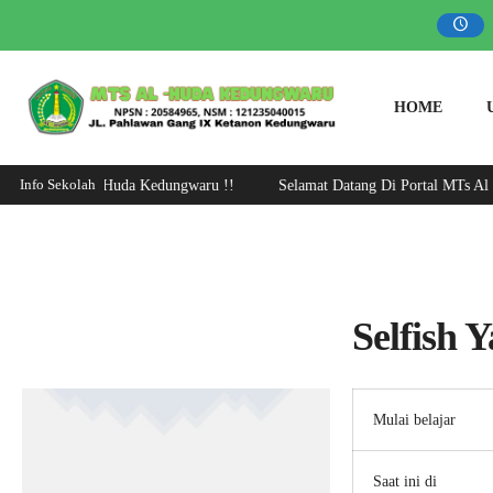
HOME
Info Sekolah
tal MTs Al - Huda Kedungwaru !!
Selamat Datang Di Portal MTs Al - 
Selfish 
Mulai belajar
Saat ini di