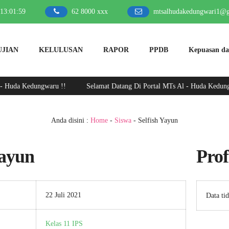
13
:
01
:
59
62 8000 xxx
mtsalhudakedungwari1@
UJIAN
KELULUSAN
RAPOR
PPDB
Kepuasan d
Huda Kedungwaru !!
Selamat Datang Di Portal MTs Al - Huda Kedungwar
Anda disini :
Home
-
Siswa
- Selfish Yayun
Yayun
Prof
22 Juli 2021
Data ti
Kelas 11 IPS